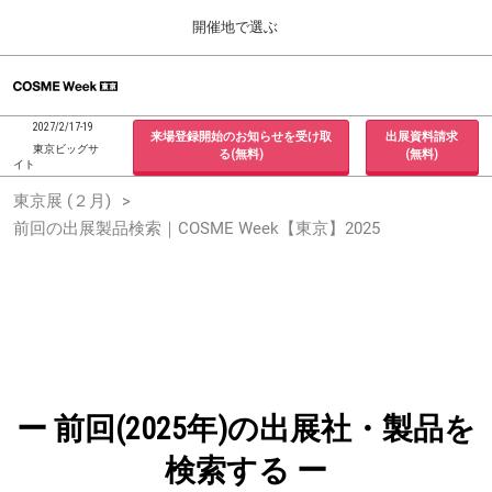
Press
ス
開催地で選ぶ
Escape
キ
to
ッ
close
ホーム
グ
プ
the
ロ
2026年09月30日
し
ー
menu.
インテックス大阪 / INTEX Osaka, Japan
2027/2/17-19
来場登録開始のお知らせを受け取
出展資料請求
バ
て
東京ビッグサ
る(無料)
(無料)
ル
イト
進
ナ
東京展 (２月)
東京展 (２月)
ビ
む
2027年02月17日
ゲ
前回の出展製品検索｜COSME Week【東京】2025
東京ビッグサイト / Tokyo Big Sight, Japan
ー
シ
ョ
大阪展 (９月)
ン
2026年09月30日
を
インテックス大阪 / INTEX Osaka, Japan
折
り
た
た
む
ー 前回(2025年)の出展社・製品を
検索する ー