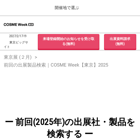
Press
ス
開催地で選ぶ
Escape
キ
to
ッ
close
ホーム
グ
プ
the
ロ
2026年09月30日
し
ー
menu.
インテックス大阪 / INTEX Osaka, Japan
2027/2/17-19
来場登録開始のお知らせを受け取
出展資料請求
バ
て
東京ビッグサ
る(無料)
(無料)
ル
イト
進
ナ
東京展 (２月)
東京展 (２月)
ビ
む
2027年02月17日
ゲ
前回の出展製品検索｜COSME Week【東京】2025
東京ビッグサイト / Tokyo Big Sight, Japan
ー
シ
ョ
大阪展 (９月)
ン
2026年09月30日
を
インテックス大阪 / INTEX Osaka, Japan
折
り
た
た
む
ー 前回(2025年)の出展社・製品を
検索する ー