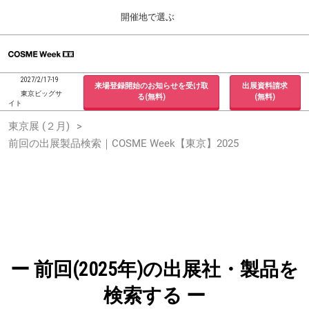
Press
ス
開催地で選ぶ
Escape
キ
to
ッ
close
ホーム
グ
プ
the
ロ
2026年09月30日
し
ー
menu.
インテックス大阪 / INTEX Osaka, Japan
2027/2/17-19
来場登録開始のお知らせを受け取
出展資料請求
バ
て
東京ビッグサ
る(無料)
(無料)
ル
イト
進
ナ
東京展 (２月)
東京展 (２月)
ビ
む
2027年02月17日
ゲ
前回の出展製品検索｜COSME Week【東京】2025
東京ビッグサイト / Tokyo Big Sight, Japan
ー
シ
ョ
大阪展 (９月)
ン
2026年09月30日
を
インテックス大阪 / INTEX Osaka, Japan
折
り
た
た
む
ー 前回(2025年)の出展社・製品を
検索する ー