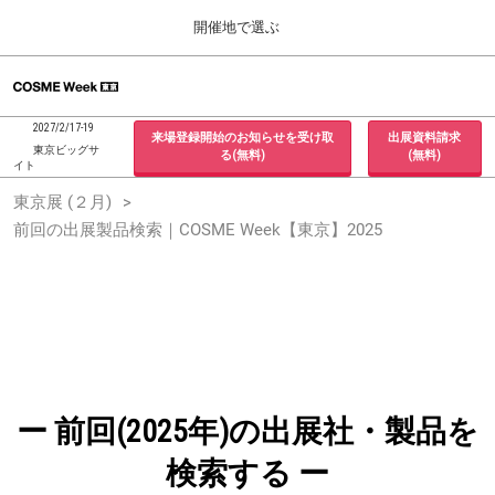
Press
ス
開催地で選ぶ
Escape
キ
to
ッ
close
ホーム
グ
プ
the
ロ
2026年09月30日
し
ー
menu.
インテックス大阪 / INTEX Osaka, Japan
2027/2/17-19
来場登録開始のお知らせを受け取
出展資料請求
バ
て
東京ビッグサ
る(無料)
(無料)
ル
イト
進
ナ
東京展 (２月)
東京展 (２月)
ビ
む
2027年02月17日
ゲ
前回の出展製品検索｜COSME Week【東京】2025
東京ビッグサイト / Tokyo Big Sight, Japan
ー
シ
ョ
大阪展 (９月)
ン
2026年09月30日
を
インテックス大阪 / INTEX Osaka, Japan
折
り
た
た
む
ー 前回(2025年)の出展社・製品を
検索する ー