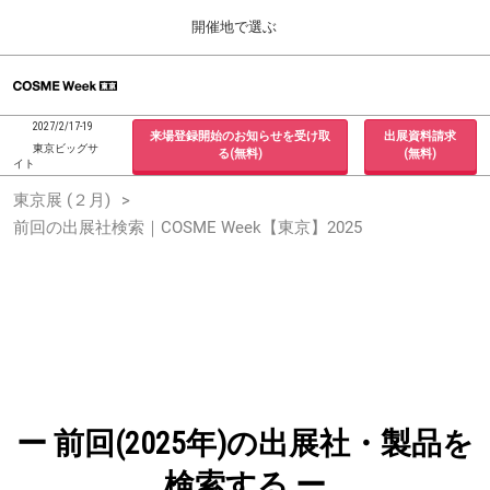
Press
ス
開催地で選ぶ
Escape
キ
to
ッ
close
ホーム
グ
プ
the
ロ
2026年09月30日
し
ー
menu.
インテックス大阪 / INTEX Osaka, Japan
2027/2/17-19
来場登録開始のお知らせを受け取
出展資料請求
バ
て
東京ビッグサ
る(無料)
(無料)
ル
イト
進
ナ
東京展 (２月)
東京展 (２月)
ビ
む
2027年02月17日
ゲ
前回の出展社検索｜COSME Week【東京】2025
東京ビッグサイト / Tokyo Big Sight, Japan
ー
シ
ョ
大阪展 (９月)
ン
2026年09月30日
を
インテックス大阪 / INTEX Osaka, Japan
折
り
た
た
む
ー 前回(2025年)の出展社・製品を
検索する ー