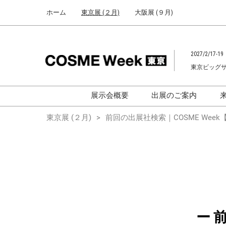
Press
ス
ホーム
東京展 (２月)
大阪展 (９月)
Escape
キ
to
ッ
close
プ
the
2027/2/17-19
し
menu.
東京ビッグ
て
進
む
展示会概要
出展のご案内
化粧品開発展
化粧品開発展
東京展 (２月)
前回の出展社検索｜COSME Week【
[国際] 化粧品展
[国際]化粧品展 (C
TOKYO)
化粧品マーケティングEXPO
化粧品マーケティン
ヘアケアEXPO
ヘアケアEXPO
大学による研究
「アカデミック
ー 
ム」