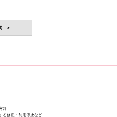
索 ＞
方針
関する修正・利用停止など