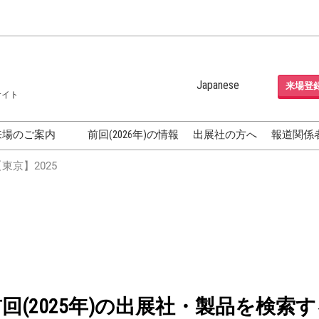
Japanese
来場登
サイト
Japanese
English
来場のご案内
前回(2026年)の情報
出展社の方へ
報道関係
Korean (Naver Blog)
化粧品開発展
東京】2025
OSME
[国際] 化粧品展 (COSME
TOKYO)
グEXPO
化粧品マーケティング EXPO
ヘアケア EXPO
成果発表
FAQ
フォーラ
前回(2025年)の出展社・製品を検索す
アクセス