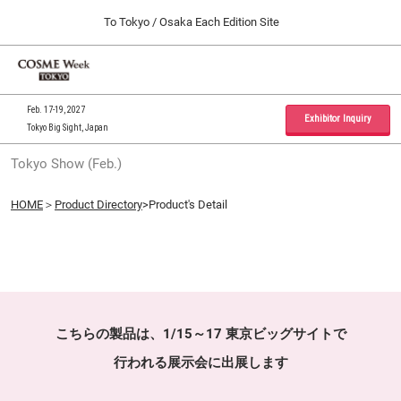
Press
Skip
To Tokyo / Osaka Each Edition Site
Escape
to
to
content
close
Home
Collapse
O
the
Global
p
09 30, 2026
Navigation
menu.
インテックス大阪 / INTEX Osaka, Japan
n
Feb. 17-19, 2027
Exhibitor Inquiry
Tokyo Big Sight, Japan
Tokyo Show (Feb.)
Tokyo Show (Feb.)
02 17, 2027
東京ビッグサイト / Tokyo Big Sight, Japan
HOME
＞
Product Directory
>Product's Detail
Osaka Show (Sep.)
09 30, 2026
インテックス大阪 / INTEX Osaka, Japan
こちらの製品は、1/15～17 東京ビッグサイトで
行われる展示会に出展します