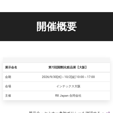
開催概要
展示会名
第7回[国際]化粧品展【大阪】
会期
2026/9/30[水]～10/2[金] 10:00～17:00
会場
インテックス大阪
主催
RX Japan 合同会社