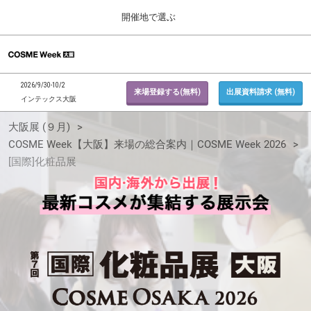
Press
ス
開催地で選ぶ
Escape
キ
to
ッ
close
ホーム
グ
プ
the
ロ
2026年09月30日
し
ー
menu.
インテックス大阪 / INTEX Osaka, Japan
2026/9/30-10/2
バ
来場登録する(無料)
出展資料請求 (無料)
て
インテックス大阪
ル
進
ナ
東京展 (２月)
[国
大阪展 (９月)
ビ
む
2027年02月17日
ゲ
COSME Week【大阪】来場の総合案内｜COSME Week 2026
東京ビッグサイト / Tokyo Big Sight, Japan
ー
[国際]化粧品展
シ
際]
ョ
大阪展 (９月)
ン
2026年09月30日
を
インテックス大阪 / INTEX Osaka, Japan
化
折
り
た
た
粧
む