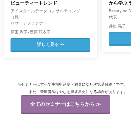
ビューティートレンド
から学ぶ
アイスタイルデータコンサルティング
Beauty Ad C
（株）
代表
リサーチプランナー
井出 晃子
原田 彩子/西原 羽衣子
詳しく見る >>
※セミナーはすべて事前申込制・満員になり次第受付終了です。
また、登壇講師はやむを得ず変更になる場合があります。
全てのセミナーはこちらから ≫