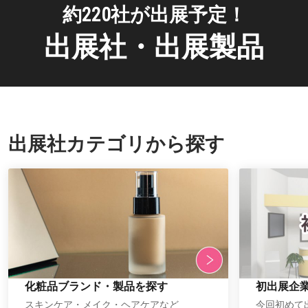
約220社が出展予定！
出展社・出展製品
出展社カテゴリから探す
化粧品ブランド・製品を探す
初出展企
スキンケア・メイク・ヘアケアなど
今回初めて