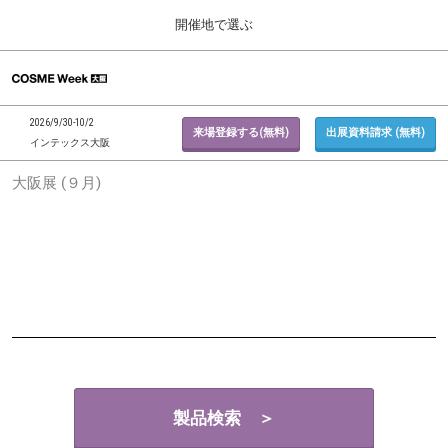
Press
ス
開催地で選ぶ
Escape
キ
to
ッ
close
ホーム
グ
プ
the
ロ
2026年09月30日
し
ー
menu.
インテックス大阪 / INTEX Osaka, Japan
2026/9/30-10/2
バ
来場登録する(無料)
出展資料請求 (無料)
て
インテックス大阪
ル
進
ナ
東京展 (２月)
大阪展 (９月)
ビ
む
2027年02月17日
ゲ
東京ビッグサイト / Tokyo Big Sight, Japan
ー
シ
ョ
大阪展 (９月)
ン
2026年09月30日
を
インテックス大阪 / INTEX Osaka, Japan
折
り
た
た
む
製品検索 ＞