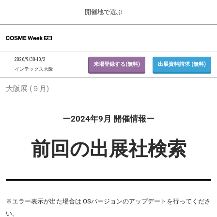
Press
ス
開催地で選ぶ
Escape
キ
to
ッ
close
ホーム
グ
プ
the
ロ
2026年09月30日
し
ー
menu.
インテックス大阪 / INTEX Osaka, Japan
2026/9/30-10/2
バ
来場登録する(無料)
出展資料請求 (無料)
て
インテックス大阪
ル
進
ナ
東京展 (２月)
大阪展 (９月)
ビ
む
2027年02月17日
ゲ
東京ビッグサイト / Tokyo Big Sight, Japan
ー
シ
ー2024年9月 開催情報ー
ョ
大阪展 (９月)
ン
2026年09月30日
を
前回の出展社検索
インテックス大阪 / INTEX Osaka, Japan
折
り
た
た
む
※エラー表示が出た場合は OSバージョンのアップデートを行ってくださ
い。