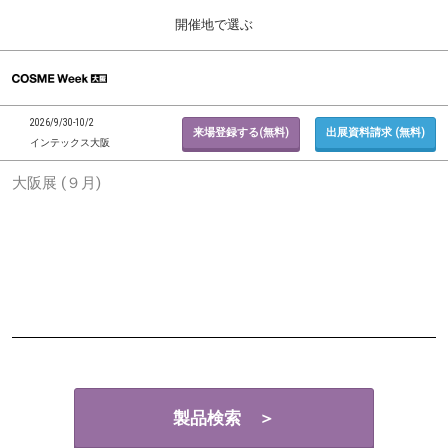
Press
ス
開催地で選ぶ
Escape
キ
to
ッ
close
ホーム
グ
プ
the
ロ
2026年09月30日
し
ー
menu.
インテックス大阪 / INTEX Osaka, Japan
2026/9/30-10/2
バ
来場登録する(無料)
出展資料請求 (無料)
て
インテックス大阪
ル
進
ナ
東京展 (２月)
大阪展 (９月)
ビ
む
2027年02月17日
ゲ
東京ビッグサイト / Tokyo Big Sight, Japan
ー
シ
ョ
大阪展 (９月)
ン
2026年09月30日
を
インテックス大阪 / INTEX Osaka, Japan
折
り
た
た
む
製品検索 ＞