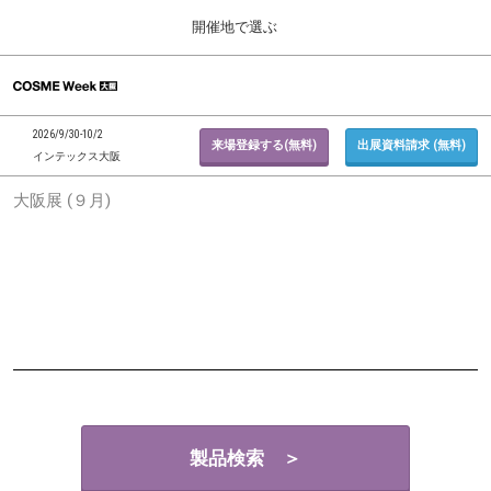
Press
ス
開催地で選ぶ
Escape
キ
to
ッ
close
ホーム
グ
プ
the
ロ
2026年09月30日
し
ー
menu.
インテックス大阪 / INTEX Osaka, Japan
2026/9/30-10/2
バ
来場登録する(無料)
出展資料請求 (無料)
て
インテックス大阪
ル
進
ナ
東京展 (２月)
大阪展 (９月)
ビ
む
2027年02月17日
ゲ
東京ビッグサイト / Tokyo Big Sight, Japan
ー
シ
ョ
大阪展 (９月)
ン
2026年09月30日
を
インテックス大阪 / INTEX Osaka, Japan
折
り
た
た
む
製品検索 ＞