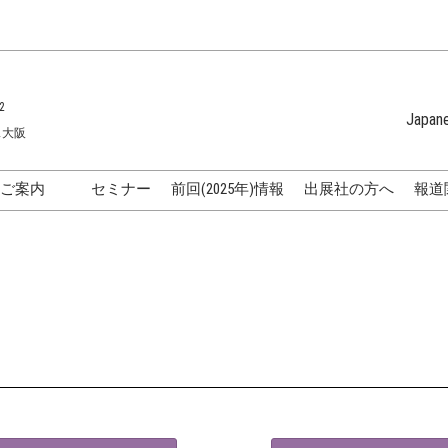
2
Japan
ス大阪
Japanese
English
のご案内
セミナー
前回(2025年)情報
出展社の方へ
報道
Korean (Naver 
化粧品開発展
国際]化粧品展
表
化粧品メーカーの方向け特
ラ
集
化粧品販売・卸・サロンの
方向け特集
AQ
アクセス