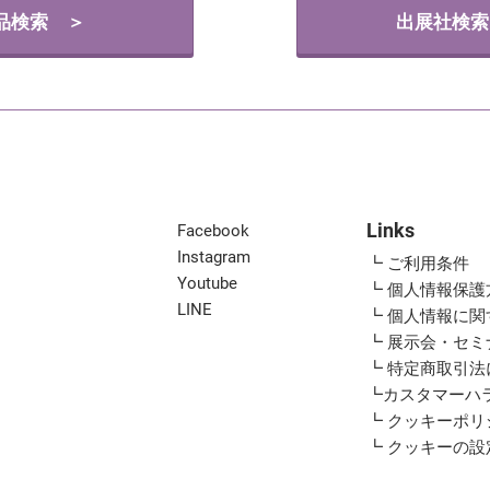
品検索 ＞
出展社検索
Links
Facebook
Instagram
┗ ご利用条件
Youtube
┗ 個人情報保護
LINE
┗ 個人情報に
┗ 展示会・セ
┗ 特定商取引
┗カスタマーハ
┗ クッキーポリ
┗ クッキーの設