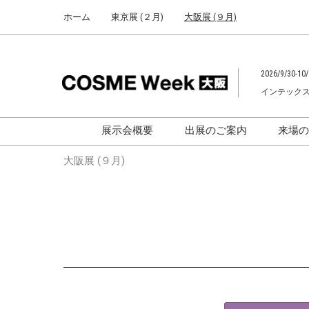
Press
ス
ホーム
東京展 (２月)
大阪展 (９月)
Escape
キ
to
ッ
close
プ
the
2026/9/30-10/
し
menu.
インテック
て
進
む
展示会概要
出展のご案内
来場
化粧品開発展
化粧品開発展
大阪展 (９月)
[国際] 化粧品展
[国際]化粧品展
[
大学による研究成果発
「アカデミックフォー
ム」
助成金情報
F