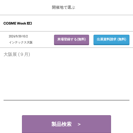
Press
ス
開催地で選ぶ
Escape
キ
to
ッ
close
ホーム
グ
プ
the
ロ
2026年09月30日
し
ー
menu.
インテックス大阪 / INTEX Osaka, Japan
2026/9/30-10/2
バ
来場登録する(無料)
出展資料請求 (無料)
て
インテックス大阪
ル
進
ナ
東京展 (２月)
大阪展 (９月)
ビ
む
2027年02月17日
ゲ
東京ビッグサイト / Tokyo Big Sight, Japan
ー
シ
ョ
大阪展 (９月)
ン
2026年09月30日
を
インテックス大阪 / INTEX Osaka, Japan
折
り
た
た
む
製品検索 ＞