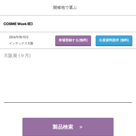
Press
ス
開催地で選ぶ
Escape
キ
to
ッ
close
ホーム
グ
プ
the
ロ
2026年09月30日
し
ー
menu.
インテックス大阪 / INTEX Osaka, Japan
2026/9/30-10/2
バ
来場登録する(無料)
出展資料請求 (無料)
て
インテックス大阪
ル
進
ナ
東京展 (２月)
大阪展 (９月)
ビ
む
2027年02月17日
ゲ
東京ビッグサイト / Tokyo Big Sight, Japan
ー
シ
ョ
大阪展 (９月)
ン
2026年09月30日
を
インテックス大阪 / INTEX Osaka, Japan
折
り
た
た
む
製品検索 ＞