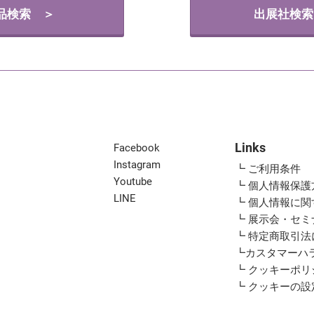
品検索 ＞
出展社検索
Links
Facebook
Instagram
┗ ご利用条件
Youtube
┗ 個人情報保護
LINE
┗ 個人情報に
┗ 展示会・セ
┗ 特定商取引
┗カスタマーハ
┗ クッキーポリ
┗ クッキーの設