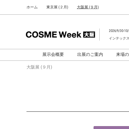
Press
ス
ホーム
東京展 (２月)
大阪展 (９月)
Escape
キ
to
ッ
close
プ
the
2026/9/30-10/
し
menu.
インテック
て
進
む
展示会概要
出展のご案内
来場
化粧品開発展
化粧品開発展
大阪展 (９月)
[国際] 化粧品展
[国際]化粧品展
[
大学による研究成果発
「アカデミックフォー
ム」
助成金情報
F