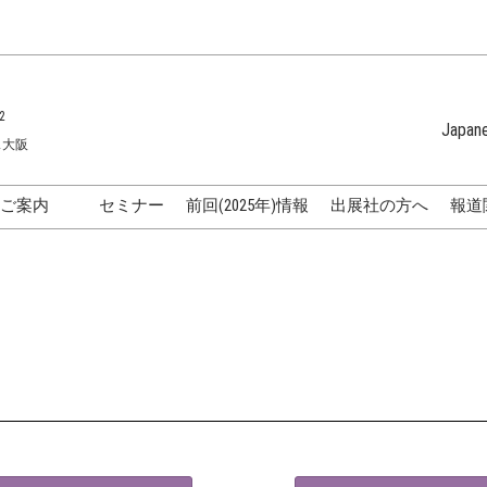
2
Japan
ス大阪
Japanese
English
のご案内
セミナー
前回(2025年)情報
出展社の方へ
報道
Korean (Naver 
化粧品開発展
国際]化粧品展
表
化粧品メーカーの方向け特
ラ
集
化粧品販売・卸・サロンの
方向け特集
AQ
アクセス