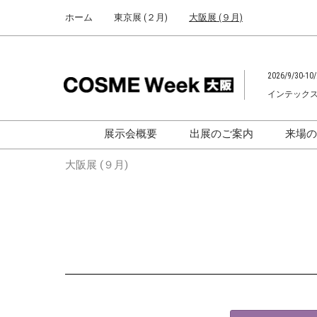
Press
ス
ホーム
東京展 (２月)
大阪展 (９月)
Escape
キ
to
ッ
close
プ
the
2026/9/30-10/
し
menu.
インテック
て
進
む
展示会概要
出展のご案内
来場
化粧品開発展
化粧品開発展
大阪展 (９月)
[国際] 化粧品展
[国際]化粧品展
[
大学による研究成果発
「アカデミックフォー
ム」
助成金情報
F