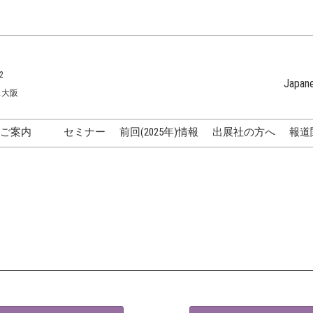
2
Japan
ス大阪
Japanese
English
のご案内
セミナー
前回(2025年)情報
出展社の方へ
報道
Korean (Naver 
化粧品開発展
国際]化粧品展
表
化粧品メーカーの方向け特
ラ
集
化粧品販売・卸・サロンの
方向け特集
AQ
アクセス