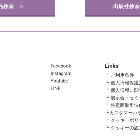
品検索 ＞
出展社検索
Links
Facebook
Instagram
┗ ご利用条件
Youtube
┗ 個人情報保護
LINE
┗ 個人情報に
┗ 展示会・セ
┗ 特定商取引
┗カスタマーハ
┗ クッキーポリ
┗ クッキーの設