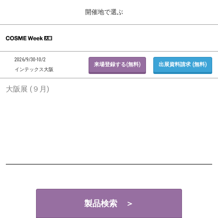
Press
ス
開催地で選ぶ
Escape
キ
to
ッ
close
ホーム
グ
プ
the
ロ
2026年09月30日
し
ー
menu.
インテックス大阪 / INTEX Osaka, Japan
2026/9/30-10/2
バ
来場登録する(無料)
出展資料請求 (無料)
て
インテックス大阪
ル
進
ナ
東京展 (２月)
大阪展 (９月)
ビ
む
2027年02月17日
ゲ
東京ビッグサイト / Tokyo Big Sight, Japan
ー
シ
ョ
大阪展 (９月)
ン
2026年09月30日
を
インテックス大阪 / INTEX Osaka, Japan
折
り
た
た
む
製品検索 ＞