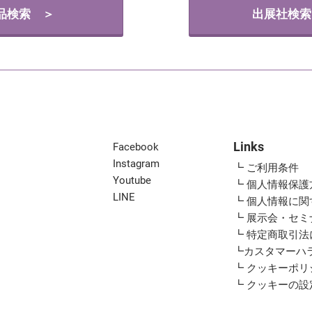
品検索 ＞
出展社検索
Links
Facebook
Instagram
┗ ご利用条件
Youtube
┗ 個人情報保護
LINE
┗ 個人情報に
┗ 展示会・セ
┗ 特定商取引
┗カスタマーハ
┗ クッキーポリ
┗ クッキーの設