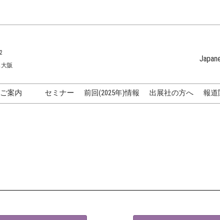
2
Japan
ス大阪
Japanese
English
のご案内
セミナー
前回(2025年)情報
出展社の方へ
報道
Korean (Naver 
化粧品開発展
国際]化粧品展
表
化粧品メーカーの方向け特
ラ
集
化粧品販売・卸・サロンの
方向け特集
AQ
アクセス