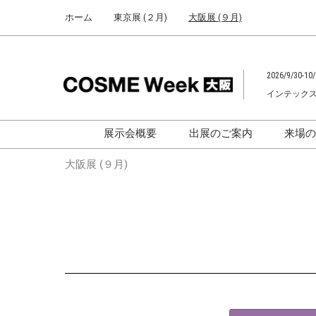
Press
ス
ホーム
東京展 (２月)
大阪展 (９月)
Escape
キ
to
ッ
close
プ
the
2026/9/30-10/
し
menu.
インテック
て
進
む
展示会概要
出展のご案内
来場
化粧品開発展
化粧品開発展
大阪展 (９月)
[国際] 化粧品展
[国際]化粧品展
[
大学による研究成果発
「アカデミックフォー
ム」
助成金情報
F