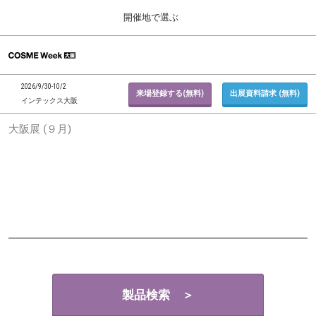
Press
ス
開催地で選ぶ
Escape
キ
to
ッ
close
ホーム
グ
プ
the
ロ
2026年09月30日
し
ー
menu.
インテックス大阪 / INTEX Osaka, Japan
2026/9/30-10/2
バ
来場登録する(無料)
出展資料請求 (無料)
て
インテックス大阪
ル
進
ナ
東京展 (２月)
大阪展 (９月)
ビ
む
2027年02月17日
ゲ
東京ビッグサイト / Tokyo Big Sight, Japan
ー
シ
ョ
大阪展 (９月)
ン
2026年09月30日
を
インテックス大阪 / INTEX Osaka, Japan
折
り
た
た
む
製品検索 ＞