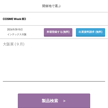
Press
ス
開催地で選ぶ
Escape
キ
to
ッ
close
ホーム
グ
プ
the
ロ
2026年09月30日
し
ー
menu.
インテックス大阪 / INTEX Osaka, Japan
2026/9/30-10/2
バ
来場登録する(無料)
出展資料請求 (無料)
て
インテックス大阪
ル
進
ナ
東京展 (２月)
大阪展 (９月)
ビ
む
2027年02月17日
ゲ
東京ビッグサイト / Tokyo Big Sight, Japan
ー
シ
ョ
大阪展 (９月)
ン
2026年09月30日
を
インテックス大阪 / INTEX Osaka, Japan
折
り
た
た
む
製品検索 ＞