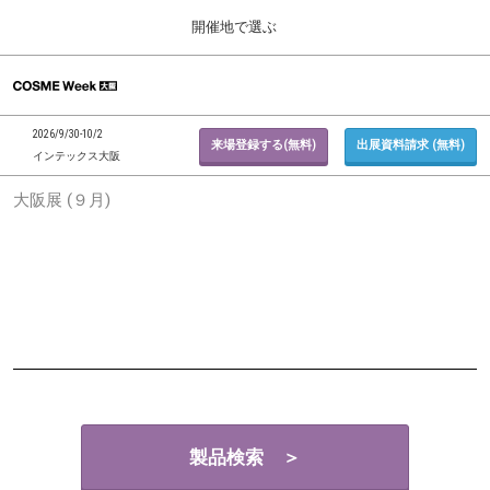
Press
ス
開催地で選ぶ
Escape
キ
to
ッ
close
ホーム
グ
プ
the
ロ
2026年09月30日
し
ー
menu.
インテックス大阪 / INTEX Osaka, Japan
2026/9/30-10/2
バ
来場登録する(無料)
出展資料請求 (無料)
て
インテックス大阪
ル
進
ナ
東京展 (２月)
大阪展 (９月)
ビ
む
2027年02月17日
ゲ
東京ビッグサイト / Tokyo Big Sight, Japan
ー
シ
ョ
大阪展 (９月)
ン
2026年09月30日
を
インテックス大阪 / INTEX Osaka, Japan
折
り
た
た
む
製品検索 ＞