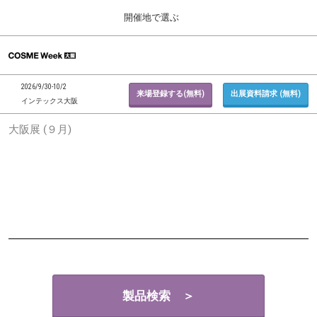
Press
ス
開催地で選ぶ
Escape
キ
to
ッ
close
ホーム
グ
プ
the
ロ
2026年09月30日
し
ー
menu.
インテックス大阪 / INTEX Osaka, Japan
2026/9/30-10/2
バ
来場登録する(無料)
出展資料請求 (無料)
て
インテックス大阪
ル
進
ナ
東京展 (２月)
大阪展 (９月)
ビ
む
2027年02月17日
ゲ
東京ビッグサイト / Tokyo Big Sight, Japan
ー
シ
ョ
大阪展 (９月)
ン
2026年09月30日
を
インテックス大阪 / INTEX Osaka, Japan
折
り
た
た
む
製品検索 ＞