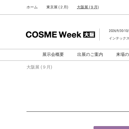
Press
ス
ホーム
東京展 (２月)
大阪展 (９月)
Escape
キ
to
ッ
close
プ
the
2026/9/30-10/
し
menu.
インテック
て
進
む
展示会概要
出展のご案内
来場
化粧品開発展
化粧品開発展
大阪展 (９月)
[国際] 化粧品展
[国際]化粧品展
[
大学による研究成果発
「アカデミックフォー
ム」
助成金情報
F