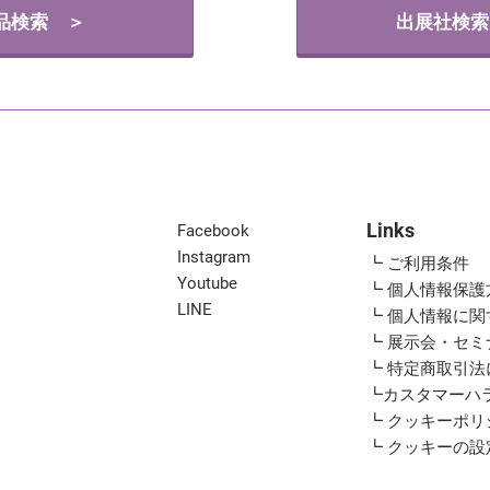
品検索 ＞
出展社検索
Links
Facebook
Instagram
┗ ご利用条件
Youtube
┗ 個人情報保護
LINE
┗ 個人情報に
┗ 展示会・セ
┗ 特定商取引
┗カスタマーハ
┗ クッキーポリ
┗ クッキーの設