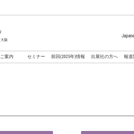
2
Japan
ス大阪
Japanese
English
のご案内
セミナー
前回(2025年)情報
出展社の方へ
報道
Korean (Naver 
化粧品開発展
国際]化粧品展
表
化粧品メーカーの方向け特
ラ
集
化粧品販売・卸・サロンの
方向け特集
AQ
アクセス