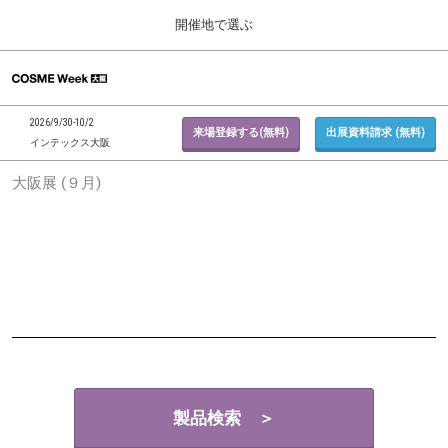
Press
ス
開催地で選ぶ
Escape
キ
to
ッ
close
ホーム
グ
プ
the
ロ
2026年09月30日
し
ー
menu.
インテックス大阪 / INTEX Osaka, Japan
2026/9/30-10/2
バ
来場登録する(無料)
出展資料請求 (無料)
て
インテックス大阪
ル
進
ナ
東京展 (２月)
大阪展 (９月)
ビ
む
2027年02月17日
ゲ
東京ビッグサイト / Tokyo Big Sight, Japan
ー
シ
ョ
大阪展 (９月)
ン
2026年09月30日
を
インテックス大阪 / INTEX Osaka, Japan
折
り
た
た
む
製品検索 ＞