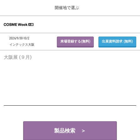
Press
ス
開催地で選ぶ
Escape
キ
to
ッ
close
ホーム
グ
プ
the
ロ
2026年09月30日
し
ー
menu.
インテックス大阪 / INTEX Osaka, Japan
2026/9/30-10/2
バ
来場登録する(無料)
出展資料請求 (無料)
て
インテックス大阪
ル
進
ナ
東京展 (２月)
大阪展 (９月)
ビ
む
2027年02月17日
ゲ
東京ビッグサイト / Tokyo Big Sight, Japan
ー
シ
ョ
大阪展 (９月)
ン
2026年09月30日
を
インテックス大阪 / INTEX Osaka, Japan
折
り
た
た
む
製品検索 ＞