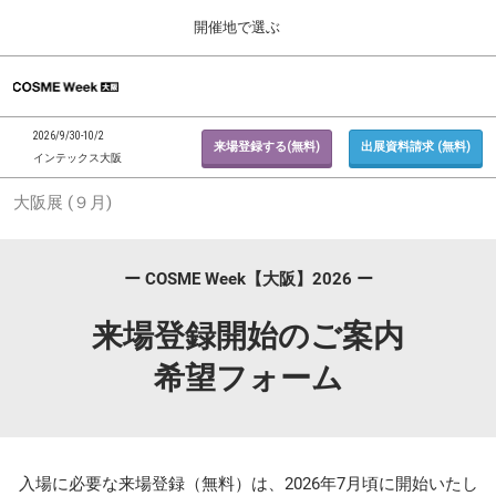
Press
ス
開催地で選ぶ
Escape
キ
to
ッ
close
ホーム
グ
プ
the
ロ
2026年09月30日
し
ー
menu.
インテックス大阪 / INTEX Osaka, Japan
2026/9/30-10/2
バ
来場登録する(無料)
出展資料請求 (無料)
て
インテックス大阪
ル
進
ナ
東京展 (２月)
大阪展 (９月)
ビ
む
2027年02月17日
ゲ
東京ビッグサイト / Tokyo Big Sight, Japan
ー
シ
ー COSME Week【大阪】2026 ー
ョ
大阪展 (９月)
ン
2026年09月30日
を
来場登録開始のご案内
インテックス大阪 / INTEX Osaka, Japan
折
り
希望フォーム
た
た
む
入場に必要な来場登録（無料）は、2026年7月頃に開始いたし