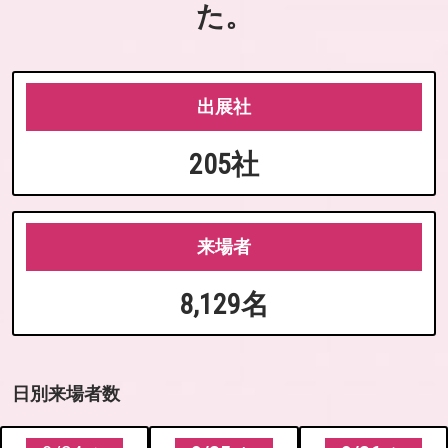
た。
出展社
205社
来場者
8,129名
日別来場者数