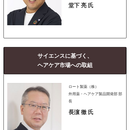
堂下 亮 氏
サイエンスに基づく、
ヘアケア市場への取組
ロート製薬（株）
外用薬・ヘアケア製品開発部 部
長
長濵 徹 氏