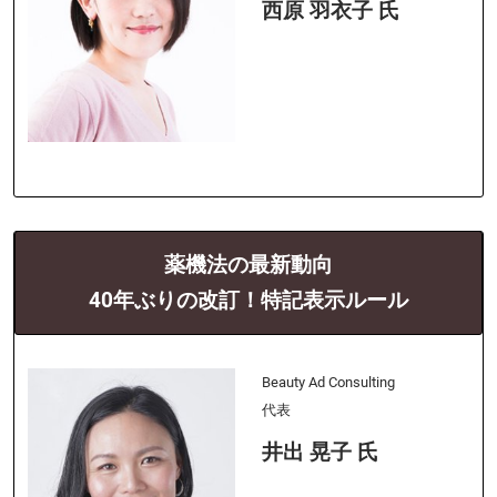
西原 羽衣子 氏
薬機法の最新動向
40年ぶりの改訂！特記表示ルール
Beauty Ad Consulting
代表
井出 晃子 氏