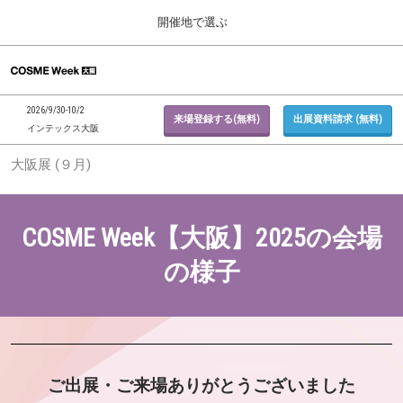
Press
ス
開催地で選ぶ
Escape
キ
to
ッ
close
ホーム
グ
プ
the
ロ
2026年09月30日
し
ー
menu.
インテックス大阪 / INTEX Osaka, Japan
2026/9/30-10/2
バ
来場登録する(無料)
出展資料請求 (無料)
て
インテックス大阪
ル
進
ナ
東京展 (２月)
大阪展 (９月)
ビ
む
2027年02月17日
ゲ
東京ビッグサイト / Tokyo Big Sight, Japan
ー
シ
ョ
COSME Week【大阪】2025の会場
大阪展 (９月)
ン
2026年09月30日
を
の様子
インテックス大阪 / INTEX Osaka, Japan
折
り
た
た
む
ご出展・ご来場ありがとうございました