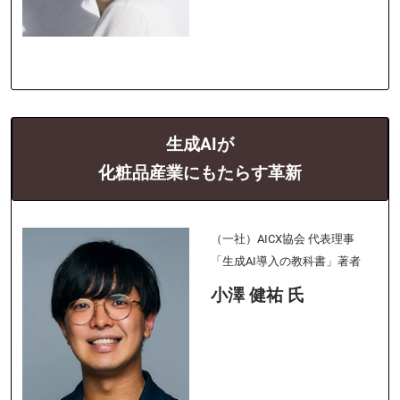
生成AIが
化粧品産業にもたらす革新
（一社）AICX協会 代表理事
「生成AI導入の教科書」著者
小澤 健祐 氏