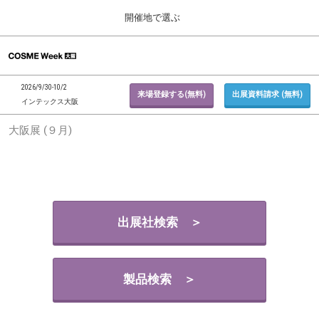
Press
ス
開催地で選ぶ
Escape
キ
to
ッ
close
ホーム
グ
プ
the
ロ
2026年09月30日
し
ー
menu.
インテックス大阪 / INTEX Osaka, Japan
2026/9/30-10/2
バ
来場登録する(無料)
出展資料請求 (無料)
て
インテックス大阪
ル
進
ナ
東京展 (２月)
大阪展 (９月)
ビ
む
2027年02月17日
ゲ
東京ビッグサイト / Tokyo Big Sight, Japan
ー
シ
ョ
大阪展 (９月)
ン
2026年09月30日
を
インテックス大阪 / INTEX Osaka, Japan
折
出展社検索 ＞
り
た
た
む
製品検索 ＞