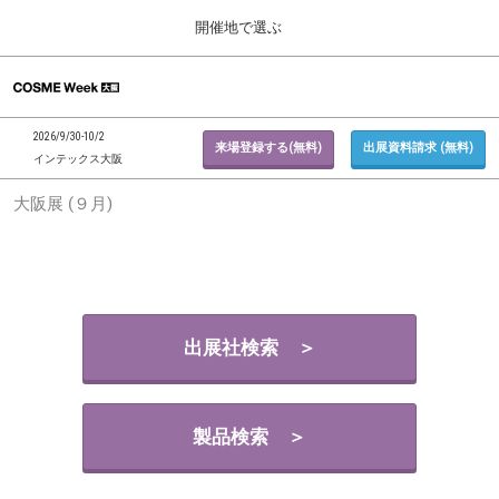
Press
ス
開催地で選ぶ
Escape
キ
to
ッ
close
ホーム
グ
プ
the
ロ
2026年09月30日
し
ー
menu.
インテックス大阪 / INTEX Osaka, Japan
2026/9/30-10/2
バ
来場登録する(無料)
出展資料請求 (無料)
て
インテックス大阪
ル
進
ナ
東京展 (２月)
大阪展 (９月)
ビ
む
2027年02月17日
ゲ
東京ビッグサイト / Tokyo Big Sight, Japan
ー
シ
ョ
大阪展 (９月)
ン
2026年09月30日
を
インテックス大阪 / INTEX Osaka, Japan
折
出展社検索 ＞
り
た
た
む
製品検索 ＞