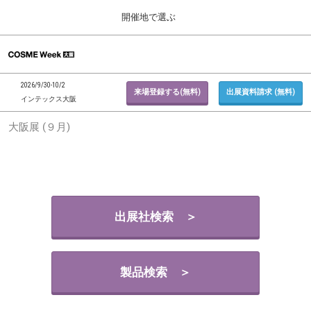
Press
ス
開催地で選ぶ
Escape
キ
to
ッ
close
ホーム
グ
プ
the
ロ
2026年09月30日
し
ー
menu.
インテックス大阪 / INTEX Osaka, Japan
2026/9/30-10/2
バ
来場登録する(無料)
出展資料請求 (無料)
て
インテックス大阪
ル
進
ナ
東京展 (２月)
大阪展 (９月)
ビ
む
2027年02月17日
ゲ
東京ビッグサイト / Tokyo Big Sight, Japan
ー
シ
ョ
大阪展 (９月)
ン
2026年09月30日
を
インテックス大阪 / INTEX Osaka, Japan
折
出展社検索 ＞
り
た
た
む
製品検索 ＞