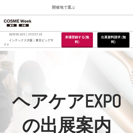
Press
ス
開催地で選ぶ
Escape
キ
to
ッ
close
ホーム
グ
プ
the
ロ
2026年09月30日
し
ー
menu.
インテックス大阪 / INTEX Osaka, Japan
26/9/30-10/2｜27/2/17-19
来場登録する(無
出展資料請求 (無
バ
て
インテックス大阪｜東京ビッグサ
料)
料)
ル
イト
進
ナ
東京展 (２月)
ビ
む
2027年02月17日
ゲ
東京ビッグサイト / Tokyo Big Sight, Japan
ー
シ
ョ
大阪展 (９月)
ン
2026年09月30日
を
インテックス大阪 / INTEX Osaka, Japan
折
ヘアケアEXPO
り
た
た
む
の出展案内