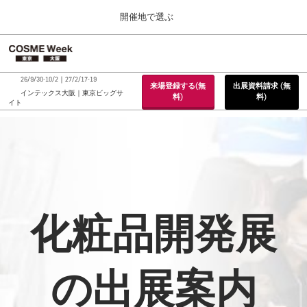
Press
ス
開催地で選ぶ
Escape
キ
to
ッ
close
ホーム
グ
プ
the
ロ
2026年09月30日
し
ー
menu.
インテックス大阪 / INTEX Osaka, Japan
26/9/30-10/2｜27/2/17-19
来場登録する(無
出展資料請求 (無
バ
て
インテックス大阪｜東京ビッグサ
料)
料)
ル
イト
進
ナ
東京展 (２月)
ビ
む
2027年02月17日
ゲ
東京ビッグサイト / Tokyo Big Sight, Japan
ー
シ
ョ
大阪展 (９月)
ン
2026年09月30日
を
インテックス大阪 / INTEX Osaka, Japan
折
化粧品開発展
り
た
た
む
の出展案内